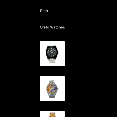
Skip to content
Start
Oreto Watches
Automatic
VAO
"Cíes"
Automatic
"ONS"