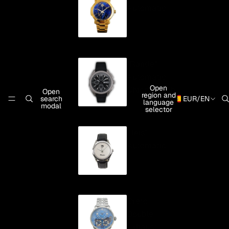
Automatic
"Rande"
Automatic
Open
Chronograph
Open
region and
search
EUR
/
EN
language
modal
selector
"Teis"
Automatic
Oreto
Double
Exhaust