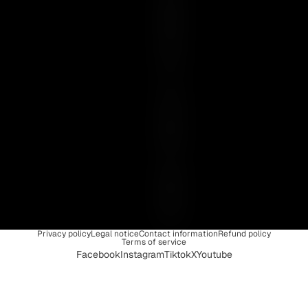
E
N
C
E
I
S
U
N
I
Q
U
E
Privacy policy
Legal notice
Contact information
Refund policy
Terms of service
Facebook
Instagram
Tiktok
X
Youtube